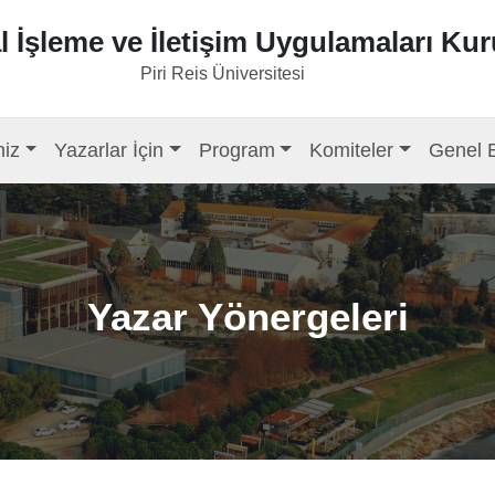
l İşleme ve İletişim Uygulamaları Kur
Piri Reis Üniversitesi
niz
Yazarlar İçin
Program
Komiteler
Genel B
Yazar Yönergeleri