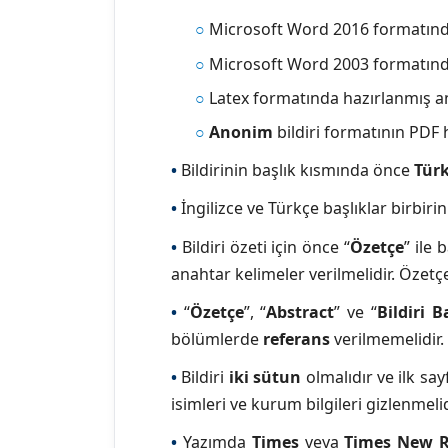
○
Microsoft Word 2016 formatında 
○
Microsoft Word 2003 formatında 
○
Latex formatında hazırlanmış ano
○
Anonim
bildiri formatının PDF h
•
Bildirinin başlık kısmında önce
Tür
•
İngilizce ve Türkçe başlıklar birbiri
•
Bildiri özeti için önce “
Özetçe
” ile
anahtar kelimeler verilmelidir. Özetçe
•
“
Özetçe
”, “
Abstract
” ve “
Bildiri B
bölümlerde
referans
verilmemelidir.
•
Bildiri
iki sütun
olmalıdır ve ilk say
isimleri ve kurum bilgileri gizlenmeli
•
Yazımda
Times
veya
Times New 