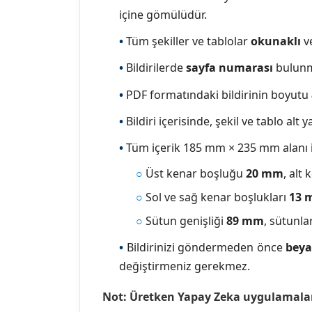
içine gömülüdür.
•
Tüm şekiller ve tablolar
okunaklı
v
•
Bildirilerde
sayfa numarası
bulunm
•
PDF formatındaki bildirinin boyutu
•
Bildiri içerisinde, şekil ve tablo alt
•
Tüm içerik 185 mm × 235 mm alanı içi
○
Üst kenar boşluğu
20 mm
, alt
○
Sol ve sağ kenar boşlukları
13 
○
Sütun genişliği
89 mm
, sütunla
•
Bildirinizi göndermeden önce
beya
değiştirmeniz gerekmez.
Not: Üretken Yapay Zeka uygulamaları