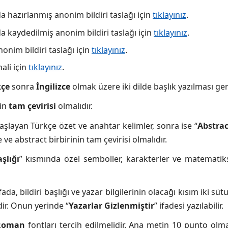
hazırlanmış anonim bildiri taslağı için
tıklayınız
.
kaydedilmiş anonim bildiri taslağı için
tıklayınız
.
nim bildiri taslağı için
tıklayınız
.
ali için
tıklayınız
.
kçe
sonra
İngilizce
olmak üzere iki dilde başlık yazılması ge
nin
tam çevirisi
olmalıdır.
 başlayan Türkçe özet ve anahtar kelimler, sonra ise “
Abstrac
 ve abstract birbirinin tam çevirisi olmalıdır.
aşlığı
” kısmında özel semboller, karakterler ve matematikse
fada, bildiri başlığı ve yazar bilgilerinin olacağı kısım iki sü
dir. Onun yerinde “
Yazarlar Gizlenmiştir
” ifadesi yazılabilir.
Roman
fontları tercih edilmelidir. Ana metin 10 punto olmalı