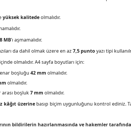
e
yüksek kalitede
olmalıdır.
amalıdır.
8 MB
’ı aşmamalıdır.
 yazıları da dahil olmak üzere en az
7,5 punto
yazı tipi kullanıl
nde olmalıdır. A4 sayfa boyutları için:
 kenar boşluğu
42 mm
olmalıdır.
mm
olmalıdır.
r arası boşluk
7 mm
olmalıdır.
z kâğıt üzerine
basıp biçim uygunluğunu kontrol ediniz. Ta
nın bildirilerin hazırlanmasında ve hakemler tarafında